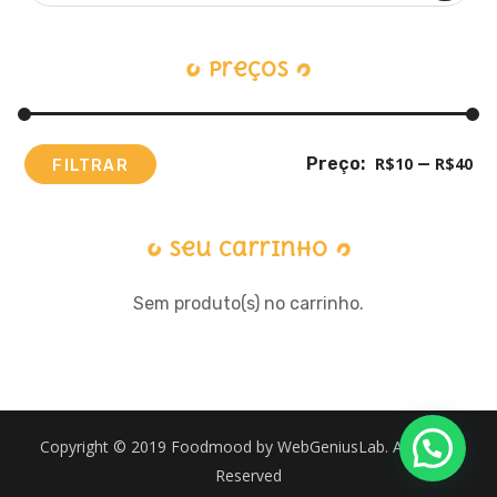
por:
Preços
Preço:
R$10
—
R$40
FILTRAR
Preço
Preço
Mínimo
Máximo
Seu Carrinho
Sem produto(s) no carrinho.
Copyright © 2019 Foodmood by WebGeniusLab. All Rights
Reserved