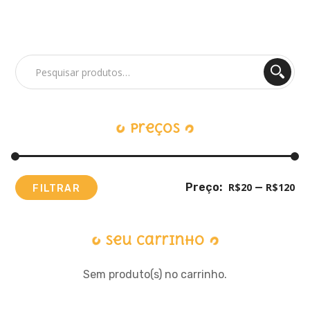
Pesquisar
por:
Preços
Preço:
R$20
—
R$120
FILTRAR
Preço
Preço
Mínimo
Máximo
Seu Carrinho
Sem produto(s) no carrinho.